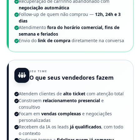
Recuperação de carrinho abandonado com
negociação automática
Follow-up de quem não comprou —
12h, 24h e 3
dias
Atendimento
fora do horário comercial, fins de
semana e feriados
Envio do
link de compra
diretamente na conversa
SEU TIME
O que seus vendedores fazem
Atendem clientes de
alto ticket
com atenção total
Constroem
relacionamento presencial
e
consultivo
Focam em
vendas complexas
e negociações
personalizadas
Recebem da IA os leads
já qualificados
, com todo
o contexto
Dedicam tempo a
fidelizar quem já comprou