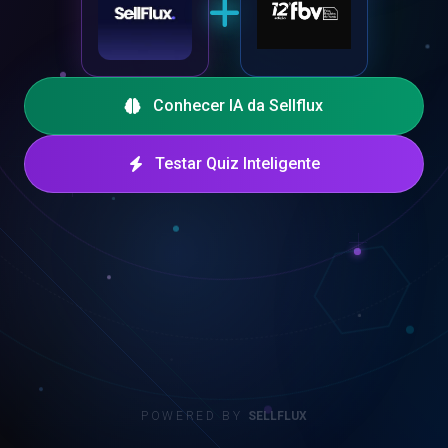
Conhecer IA da Sellflux
Testar Quiz Inteligente
POWERED BY
SELLFLUX